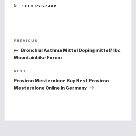
CATEGORIES
! БЕЗ РУБРИКИ
Post
PREVIOUS
Previous
navigation
Post
Bronchial Asthma Mittel Dopingmittel? Ibc
Mountainbike Forum
NEXT
Next
Post
Proviron Mesterolone Buy Best Proviron
Mesterolone Online in Germany