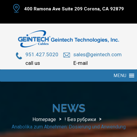
Skip
400 Ramona Ave Suite 209 Corona, CA 92879
to
content
951.427.5020
sales@geintech.com
call us
E-mail
MENU
NEWS
>
>
Homepage
! Без рубрики
Anabolika zum Abnehmen: Dosierung und Anwendung