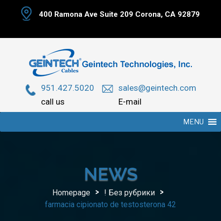
Skip
400 Ramona Ave Suite 209 Corona, CA 92879
to
content
951.427.5020
sales@geintech.com
call us
E-mail
MENU
NEWS
>
>
Homepage
! Без рубрики
farmacia cipionato de testosterona 42