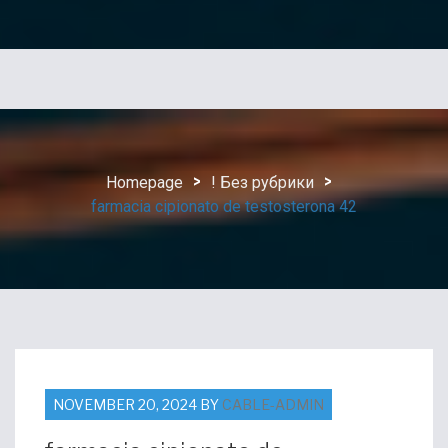
>
>
Homepage
! Без рубрики
farmacia cipionato de testosterona 42
POSTED
NOVEMBER 20, 2024
BY
CABLE-ADMIN
ON