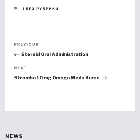
CATEGORIES
! БЕЗ РУБРИКИ
Post
PREVIOUS
Previous
navigation
Post
Steroid Oral Administration
NEXT
Next
Post
Stromba 10 mg Omega Meds Kurse
NEWS